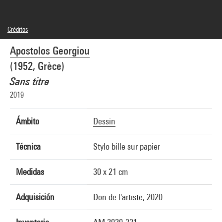
Créditos
© Apostolos Georgiou
Apostolos Georgiou
Créditos fotográficos : Centre Pompidou, MNAM-CCI/Audrey Laurans/Dist.
GrandPalaisRmn
(1952, Grèce)
Referencia de la imagen : 4N97005
Difusión de la imagen :
Sans titre
GrandPalaisRmnPhoto
2019
Ámbito
Dessin
Técnica
Stylo bille sur papier
Medidas
30 x 21 cm
Adquisición
Don de l'artiste, 2020