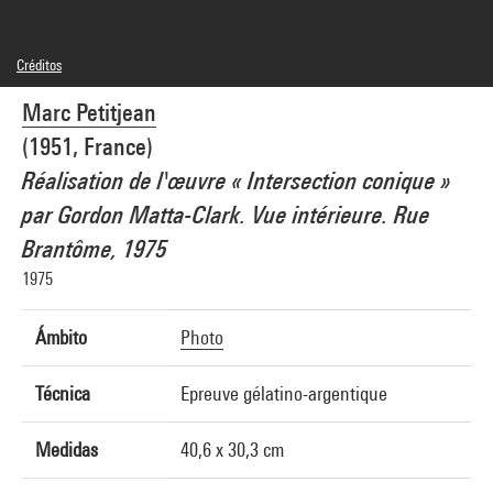
Créditos
© Adagp, Paris
Marc Petitjean
Créditos fotográficos : Centre Pompidou, MNAM-CCI/Joseph Banderet/Dist.
GrandPalaisRmn
(1951, France)
Referencia de la imagen : 4Y14417
Difusión de la imagen :
Réalisation de l'œuvre « Intersection conique »
GrandPalaisRmnPhoto
par Gordon Matta-Clark. Vue intérieure. Rue
Brantôme, 1975
1975
Ámbito
Photo
Técnica
Epreuve gélatino-argentique
Medidas
40,6 x 30,3 cm