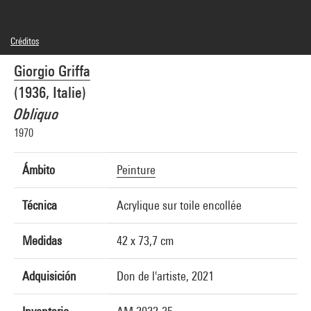
Créditos
© Adagp, Paris
Giorgio Griffa
Créditos fotográficos : Centre Pompidou, MNAM-CCI/Hélène Mauri/Dist.
GrandPalaisRmn
(1936, Italie)
Referencia de la imagen : 4Y05414
Difusión de la imagen :
Obliquo
GrandPalaisRmnPhoto
1970
Ámbito
Peinture
Técnica
Acrylique sur toile encollée
Medidas
42 x 73,7 cm
Adquisición
Don de l'artiste, 2021