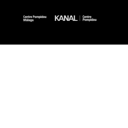
-
-
-
-
Aviso legal
Mapa del sitio web
CGU
Datos personales
Gestión de las