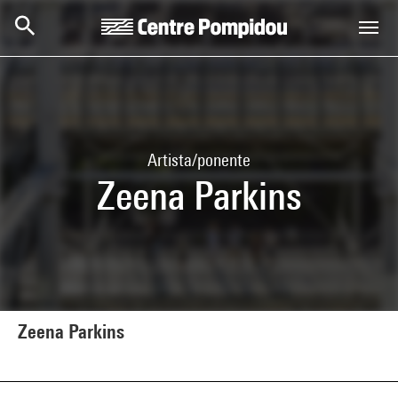
Skip to main content
Centre Pompidou
Artista/ponente
Zeena Parkins
Zeena Parkins