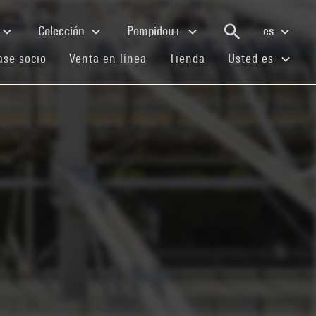
Colección
Pompidou+
es
(current)
(current)
(current)
se socio
Venta en línea
Tienda
Usted es