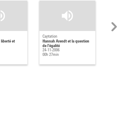
Captation
Captation
liberté et
Hannah Arendt et la question
La violence occu
de l'égalité
totalitarisme, la
24-11-2006
assises du mon
00h 27min
24-11-2006
00h 33min