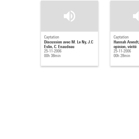
Captation
Captation
Discussion avec M. Le Ny, J.C
Hannah Arendt, 
Eslin, C. Enaudeau
opinion, vérité
25-11-2006
25-11-2006
00h 38min
00h 28min