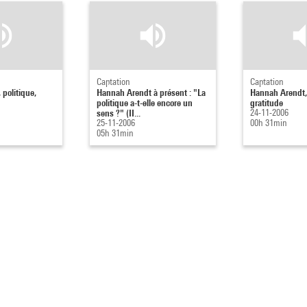
Captation
Captation
politique,
Hannah Arendt à présent : "La
Hannah Arendt, 
politique a-t-elle encore un
gratitude
sens ?" (II...
24-11-2006
25-11-2006
00h 31min
05h 31min