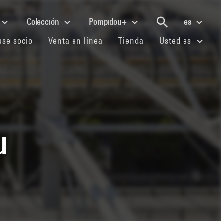
Colección
Pompidou+
es
(current)
(current)
(current)
se socio
Venta en línea
Tienda
Usted es
u