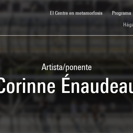
(current)
El Centre en metamorfosis
Programa
Hága
Artista/ponente
Corinne Énaudea