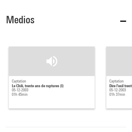
Medios
Captation
Captation
Le Chili, trente ans de ruptures (I)
Dire l'exil tre
05-12-2003
05-12-2003
01h 45min
01h 37min