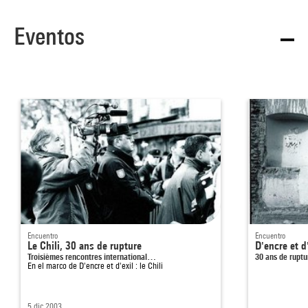
Eventos
Encuentro
Encuentro
Le Chili, 30 ans de rupture
D'encre et d'
Troisièmes rencontres international…
30 ans de ruptu
En el marco de
D'encre et d'exil : le Chili
5 dic 2003