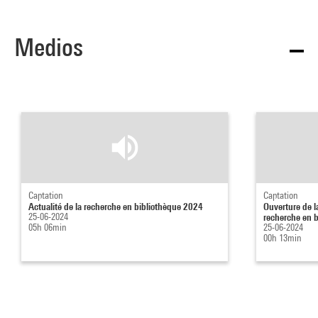
Medios
Captation
Captation
Actualité de la recherche en bibliothèque 2024
Ouverture de la
25-06-2024
recherche en bi
05h 06min
25-06-2024
00h 13min