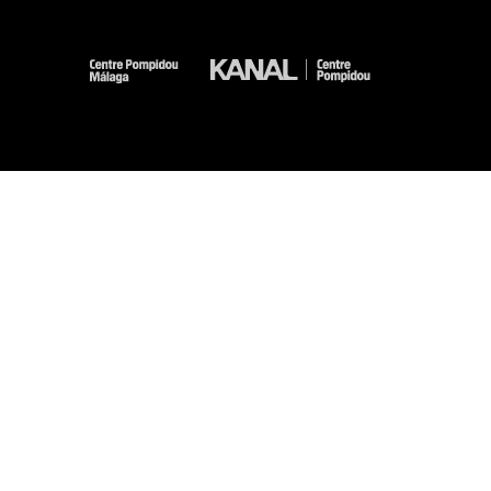
-
-
-
-
Aviso legal
Mapa del sitio web
CGU
Datos personales
Gestión de las