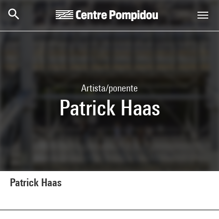
Skip to main content
Centre Pompidou
Artista/ponente
Patrick Haas
Patrick Haas