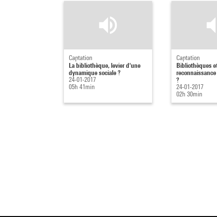
Captation
Captation
La bibliothèque, levier d'une
Bibliothèques e
dynamique sociale ?
reconnaissance 
24-01-2017
?
05h 41min
24-01-2017
02h 30min