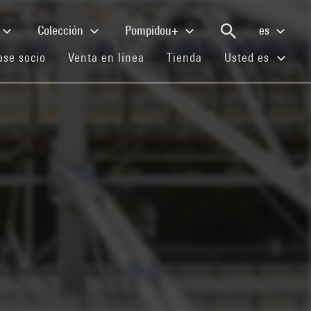
Colección
Pompidou+
es
(current)
(current)
(current)
se socio
Venta en línea
Tienda
Usted es