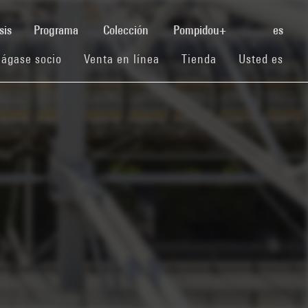
(current)
sis
Programa
Colección
Pompidou+
es
(current)
(current)
(current)
ágase socio
Venta en línea
Tienda
Usted es