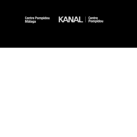
-
-
-
-
Aviso legal
Mapa del sitio web
CGU
Datos personales
Gestión de las