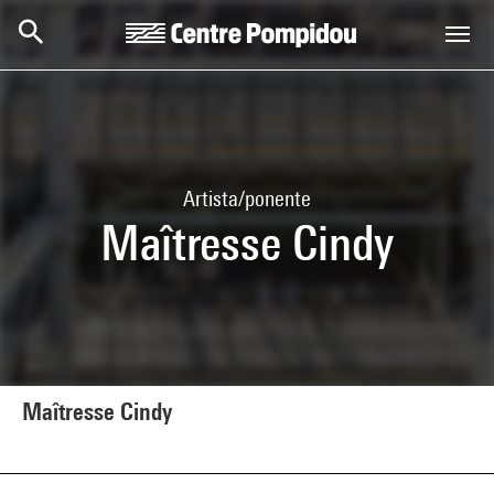
Skip to main content
Centre Pompidou
Artista/ponente
Maîtresse Cindy
Maîtresse Cindy