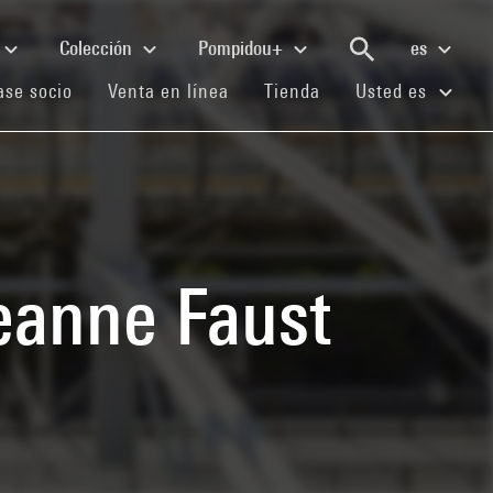
Colección
Pompidou+
es
(current)
(current)
(current)
se socio
Venta en línea
Tienda
Usted es
eanne Faust