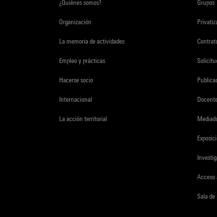
¿Quiénes somos?
Grupos
Organización
Privati
La memoria de actividades
Contrato
Empleo y prácticas
Solicit
Hacerse socio
Publica
Internacional
Docent
La acción territorial
Mediado
Exposici
Investi
Acceso 
Sala de