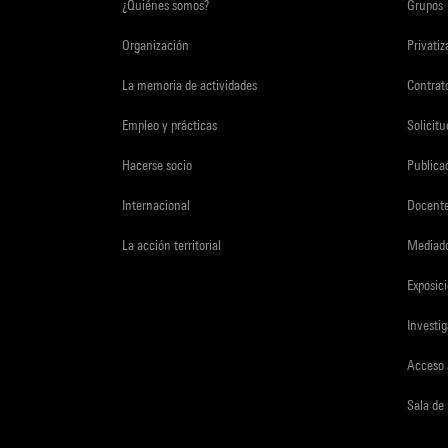
¿Quiénes somos?
Grupos
Organización
Privati
La memoria de actividades
Contrato
Empleo y prácticas
Solicit
Hacerse socio
Publica
Internacional
Docent
La acción territorial
Mediado
Exposici
Investi
Acceso 
Sala de