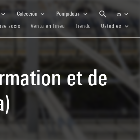
Colección
Pompidou+
es
(current)
(current)
(current)
se socio
Venta en línea
Tienda
Usted es
rmation et de
a)