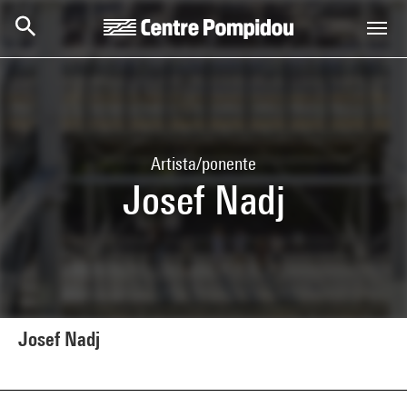
Skip to main content
Centre Pompidou
Artista/ponente
Josef Nadj
Josef Nadj