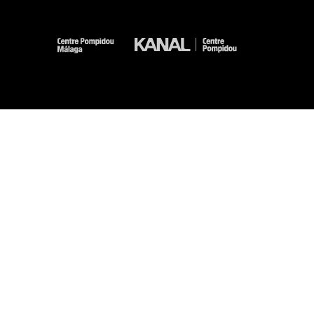
-
-
-
-
Aviso legal
Mapa del sitio web
CGU
Datos personales
Gestión de las