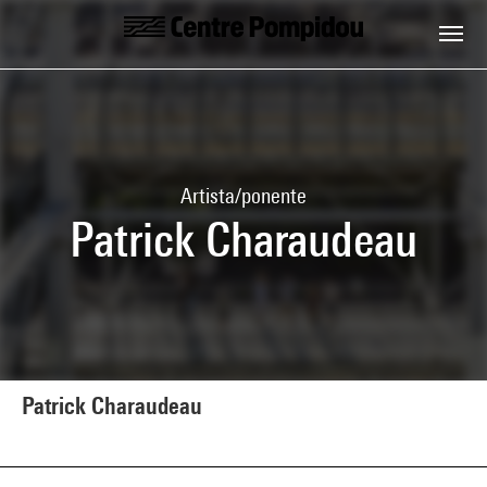
Skip to main content
Centre Pompidou
Artista/ponente
Patrick Charaudeau
Patrick Charaudeau