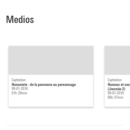
Medios
Captation
Captation
Humoriste : de la personne au personnage
Humour et socié
09-01-2016
(Journée 2)
01h 20min
09-01-2016
06h 37min