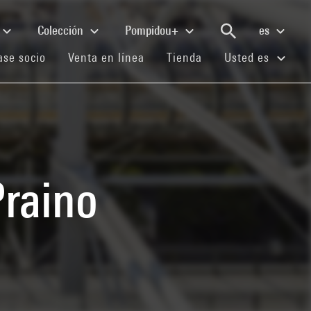
Colección
Pompidou+
es
(current)
(current)
(current)
se socio
Venta en línea
Tienda
Usted es
Praino