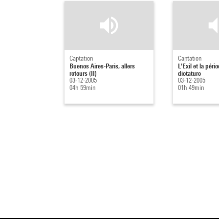
Captation
Captation
Buenos Aires-Paris, allers
L'Exil et la péri
retours (II)
dictature
03-12-2005
03-12-2005
04h 59min
01h 49min