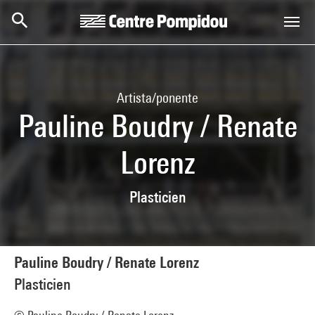
Skip to main content
Centre Pompidou
Artista/ponente
Pauline Boudry / Renate
Lorenz
Plasticien
Pauline Boudry / Renate Lorenz
Plasticien