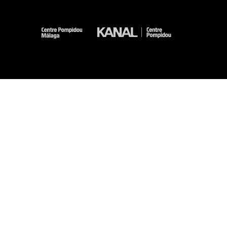
-
-
-
-
Aviso legal
Mapa del sitio web
CGU
Datos personales
Gestión de las