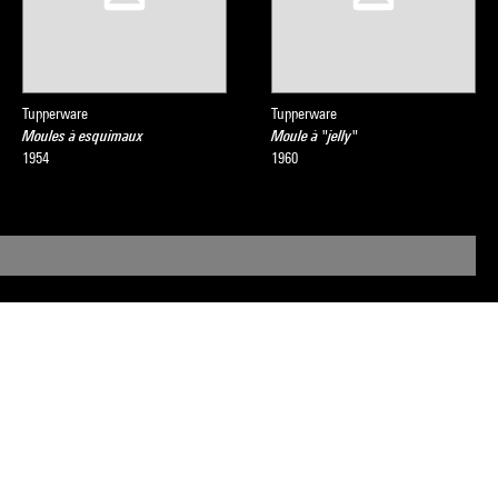
Tupperware
Tupperware
Moules à esquimaux
Moule à "jelly"
1954
1960