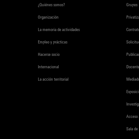
¿Quiénes somos?
Grupos
Organización
Privati
La memoria de actividades
Contrato
Empleo y prácticas
Solicit
Hacerse socio
Publica
Internacional
Docent
La acción territorial
Mediado
Exposici
Investi
Acceso 
Sala de