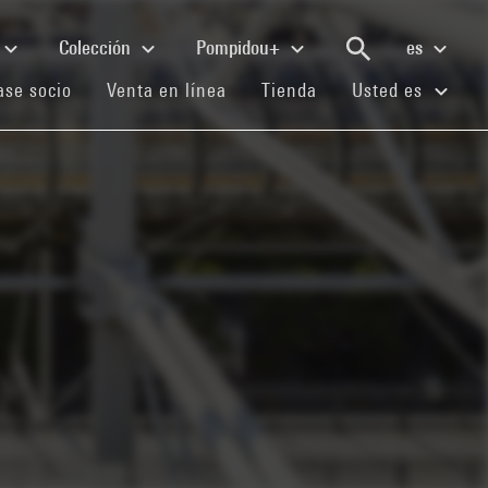
Colección
Pompidou+
es
(current)
(current)
(current)
se socio
Venta en línea
Tienda
Usted es