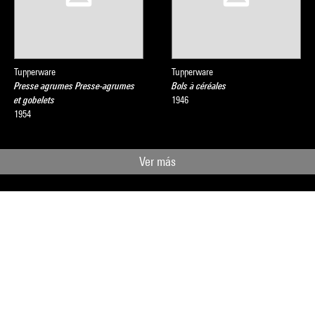
Tupperware
Tupperware
Presse agrumes Presse-agrumes
Bols à céréales
et gobelets
1946
1954
Ver más