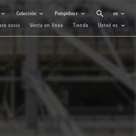
Colección
Pompidou+
es
(current)
(current)
(current)
se socio
Venta en línea
Tienda
Usted es