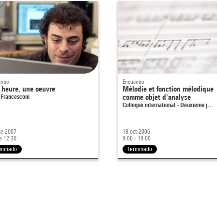
ntro
Encuentro
 heure, une oeuvre
Mélodie et fonction mélodique
 Francesconi
comme objet d'analyse
Colloque international - Deuxième j…
ne 2007
18 oct 2006
e 12:30
9:00 - 19:00
rminado
Terminado