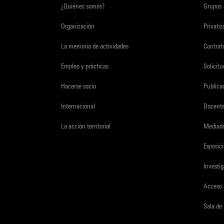
¿Quiénes somos?
Grupos
Organización
Privati
La memoria de actividades
Contrato
Empleo y prácticas
Solicit
Hacerse socio
Publica
Internacional
Docent
La acción territorial
Mediado
Exposici
Investi
Acceso 
Sala de