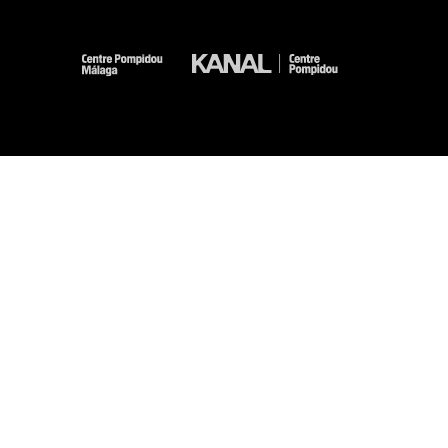
-
-
-
-
Aviso legal
Mapa del sitio web
CGU
Datos personales
Gestión de las