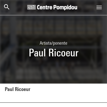
Skip to main content
Centre Pompidou
Artista/ponente
Paul Ricoeur
Paul Ricoeur