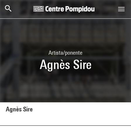
Skip to main content
Centre Pompidou
Artista/ponente
Agnès Sire
Agnès Sire