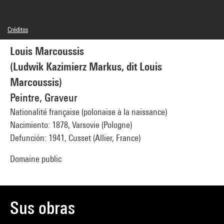
Créditos
© Man Ray Trust / Adagp, Paris
Louis Marcoussis
Créditos fotográficos : Centre Pompidou, MNAM-CCI/Guy Carrard/Dist.
GrandPalaisRmn
(Ludwik Kazimierz Markus, dit Louis
Referencia de la imagen : 4N17160
Difusión de la imagen :
Marcoussis)
GrandPalaisRmnPhoto
Peintre, Graveur
Nationalité française (polonaise à la naissance)
Nacimiento: 1878, Varsovie (Pologne)
Defunción: 1941, Cusset (Allier, France)
Domaine public
Sus obras