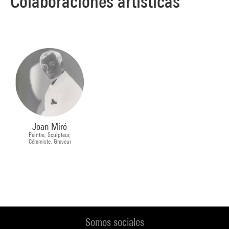
Colaboraciones artísticas
Joan Miró
Peintre, Sculpteur,
Céramiste, Graveur
Somos sociales