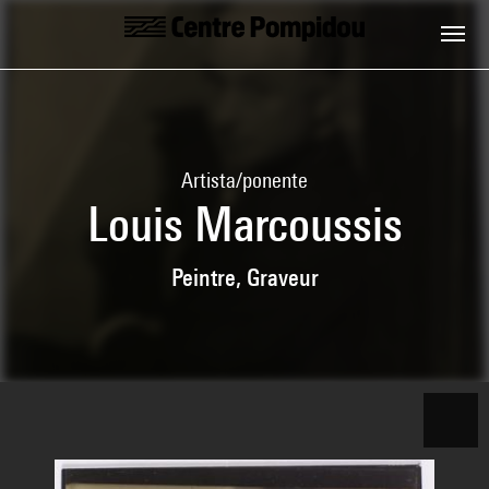
Skip to main content
Centre Pompidou
Artista/ponente
Louis Marcoussis
Peintre, Graveur