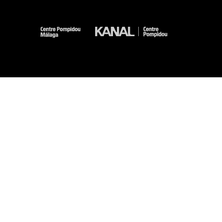
-
-
-
-
Aviso legal
Mapa del sitio web
CGU
Datos personales
Gestión de las