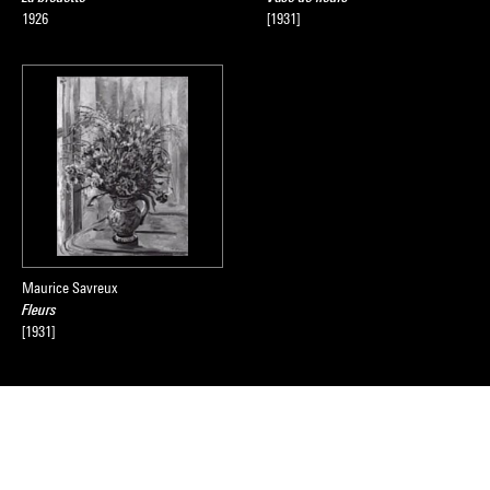
1926
[1931]
Maurice Savreux
Fleurs
[1931]