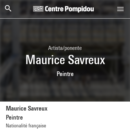
Skip to main content
Centre Pompidou
Artista/ponente
Maurice Savreux
Peintre
Maurice Savreux
Peintre
Nationalité française