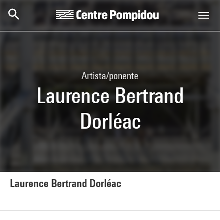
Skip to main content
Centre Pompidou
Artista/ponente
Laurence Bertrand
Dorléac
Laurence Bertrand Dorléac