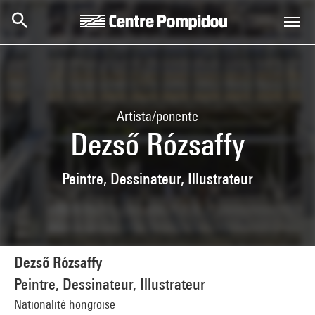
Skip to main content
Centre Pompidou
Artista/ponente
Dezső Rózsaffy
Peintre, Dessinateur, Illustrateur
Dezső Rózsaffy
Peintre, Dessinateur, Illustrateur
Nationalité hongroise