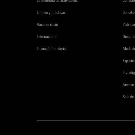
La memoria de actividades
Contrato
Empleo y prácticas
Solicit
Hacerse socio
Publica
Internacional
Docent
La acción territorial
Mediado
Exposici
Investi
Acceso 
Sala de