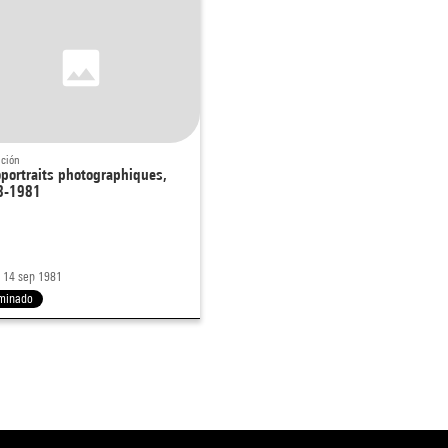
ición
portraits photographiques,
8-1981
 - 14 sep 1981
minado