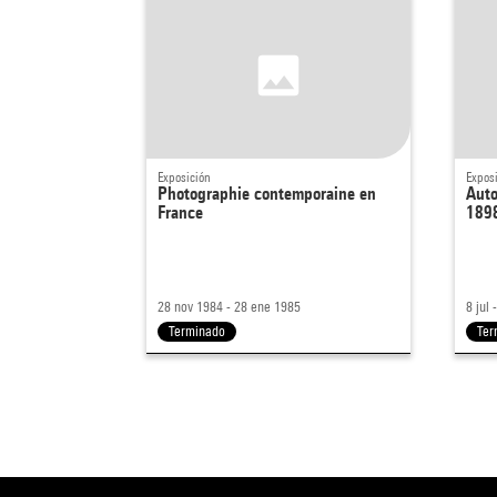
Exposición
Expos
Photographie contemporaine en
Auto
France
189
28 nov 1984 - 28 ene 1985
8 jul
Terminado
Ter