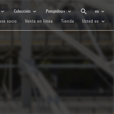
Colección
Pompidou+
es
(current)
(current)
(current)
se socio
Venta en línea
Tienda
Usted es