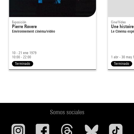
Exposición
Cine/Video
Pierre Rovere
Une histoir
Environnement cinéma/vidéo
Le Cinéma exp
10 - 21 ene 1979
10:00 - 22:00
1 abr - 30 may 
Terminado
Terminado
Somos sociales