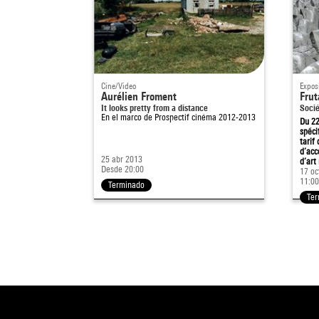
Cine/Video
Expos
Aurélien Froment
Frut
It looks pretty from a distance
Soci
En el marco de
Prospectif cinéma 2012-2013
Du 22
spéci
tarif
d’acc
25 abr 2013
d’art
Desde 20:00
17 oc
11:00
Terminado
Te