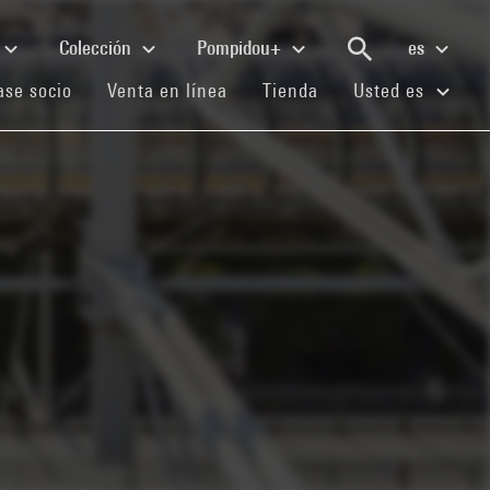
Colección
Pompidou+
es
(current)
(current)
(current)
se socio
Venta en línea
Tienda
Usted es