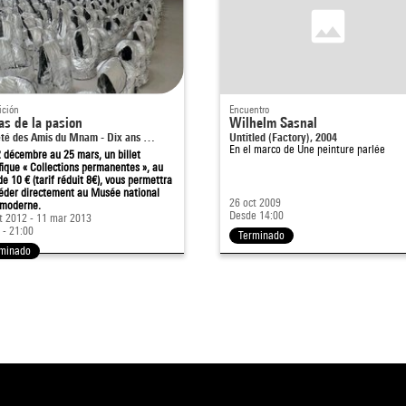
ición
Encuentro
as de la pasion
Wilhelm Sasnal
été des Amis du Mnam - Dix ans …
Untitled (Factory), 2004
En el marco de
Une peinture parlée
 décembre au 25 mars, un billet
fique « Collections permanentes », au
 de 10 € (tarif réduit 8€), vous permettra
éder directement au Musée national
26 oct 2009
 moderne.
Desde 14:00
t 2012 - 11 mar 2013
 - 21:00
Terminado
rminado