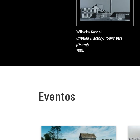
Wilhelm Sasnal
Untitled (Factory) (Sans titre
(Usine))
2004
Eventos