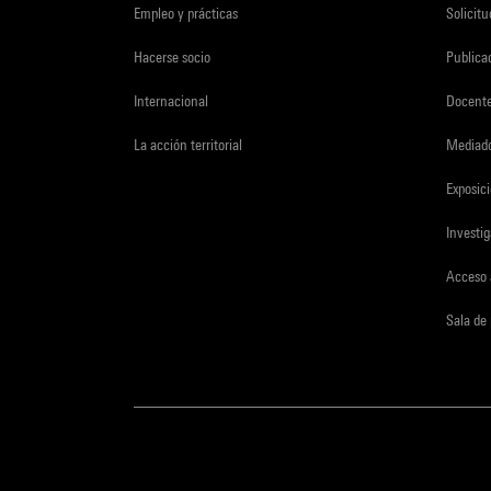
Empleo y prácticas
Solicit
Hacerse socio
Publica
Internacional
Docent
La acción territorial
Mediado
Exposici
Investi
Acceso 
Sala de