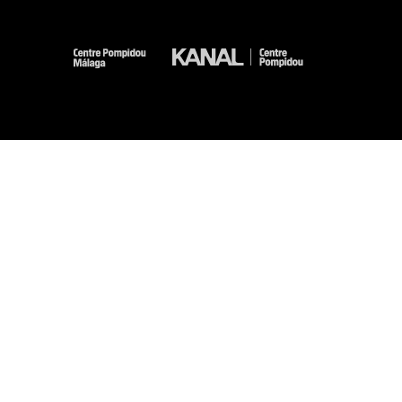
-
-
-
-
Aviso legal
Mapa del sitio web
CGU
Datos personales
Gestión de las