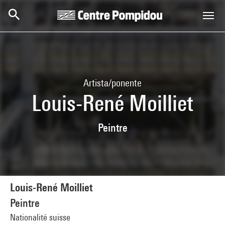
Skip to main content
Centre Pompidou
Artista/ponente
Louis-René Moilliet
Peintre
Louis-René Moilliet
Peintre
Nationalité suisse