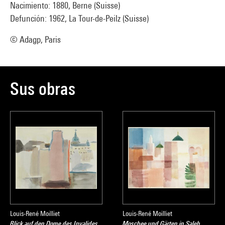
Nacimiento: 1880, Berne (Suisse)
Defunción: 1962, La Tour-de-Peilz (Suisse)
© Adagp, Paris
Sus obras
Louis-René Moilliet
Louis-René Moilliet
Blick auf den Dome des Invalides,
Moschee und Gärten in Saleh,