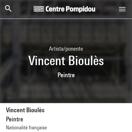
Skip to main content
Centre Pompidou
Artista/ponente
Vincent Bioulès
Peintre
Vincent Bioulès
Peintre
Nationalité française