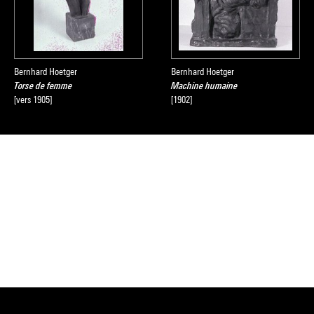
Bernhard Hoetger
Bernhard Hoetger
Torse de femme
Machine humaine
[vers 1905]
[1902]