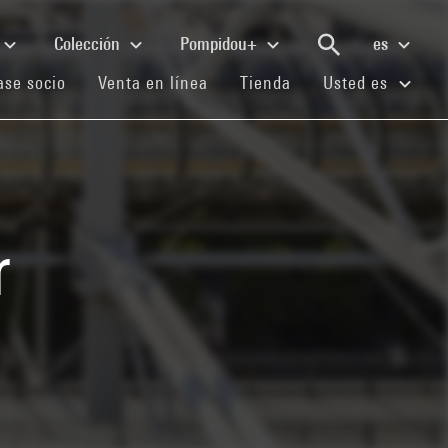
Colección
Pompidou+
es
(current)
(current)
(current)
se socio
Venta en línea
Tienda
Usted es
r