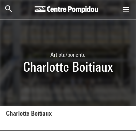
Skip to main content
Centre Pompidou
Artista/ponente
Charlotte Boitiaux
Charlotte Boitiaux