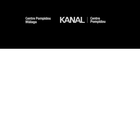
-
-
-
-
Aviso legal
Mapa del sitio web
CGU
Datos personales
Gestión de las