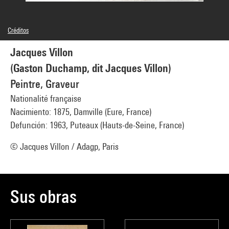
Créditos
© Man Ray Trust / Adagp, Paris
Jacques Villon
Referencia de la imagen : 4G02823
(Gaston Duchamp, dit Jacques Villon)
Peintre, Graveur
Nationalité française
Nacimiento: 1875, Damville (Eure, France)
Defunción: 1963, Puteaux (Hauts-de-Seine, France)
© Jacques Villon / Adagp, Paris
Sus obras