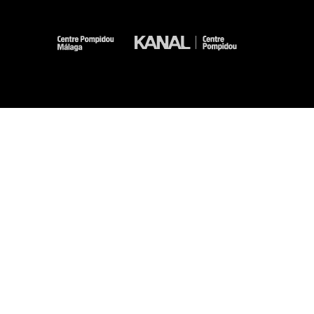
-
-
-
-
Aviso legal
Mapa del sitio web
CGU
Datos personales
Gestión de las