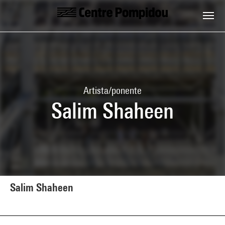
Skip to main content
Centre Pompidou
Artista/ponente
Salim Shaheen
Salim Shaheen