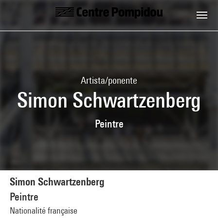
Skip to main content
Centre Pompidou
Artista/ponente
Simon Schwartzenberg
Peintre
Simon Schwartzenberg
Peintre
Nationalité française