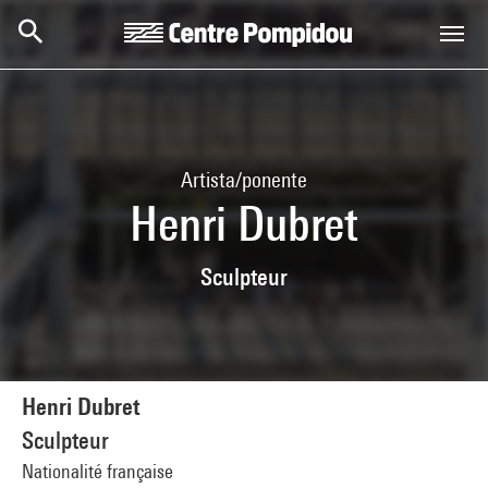
Skip to main content
Centre Pompidou
Artista/ponente
Henri Dubret
Sculpteur
Henri Dubret
Sculpteur
Nationalité française