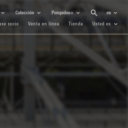
Colección
Pompidou+
es
(current)
(current)
(current)
se socio
Venta en línea
Tienda
Usted es