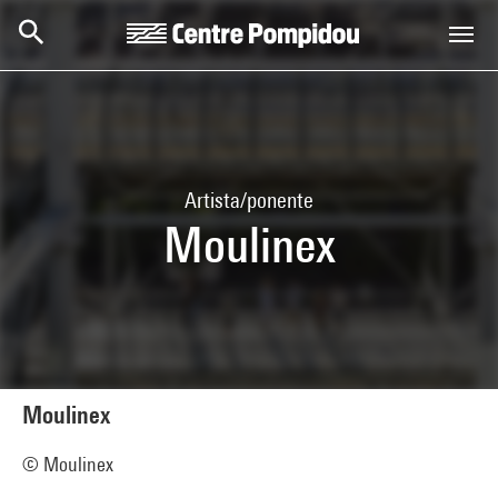
Skip to main content
Centre Pompidou
Artista/ponente
Moulinex
Moulinex
© Moulinex