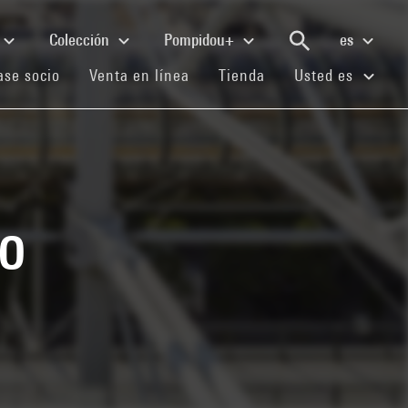
Colección
Pompidou+
es
(current)
(current)
(current)
se socio
Venta en línea
Tienda
Usted es
ko