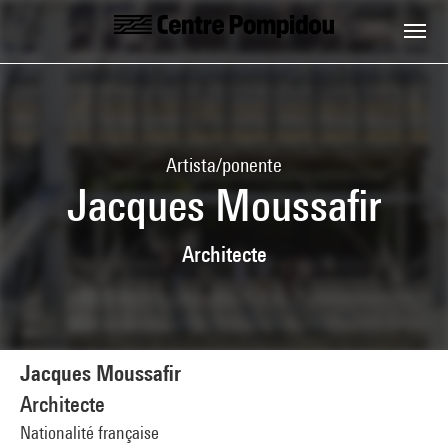
Skip to main content
Centre Pompidou
Artista/ponente
Jacques Moussafir
Architecte
Jacques Moussafir
Architecte
Nationalité française