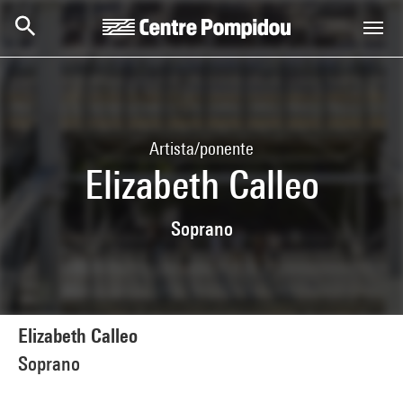
Skip to main content
Centre Pompidou
Artista/ponente
Elizabeth Calleo
Soprano
Elizabeth Calleo
Soprano