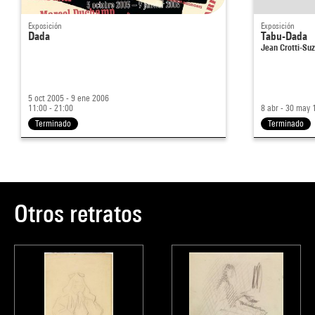
Exposición
Exposición
Dada
Tabu-Dada
Jean Crotti-S
5 oct 2005 - 9 ene 2006
11:00 - 21:00
8 abr - 30 may 
Terminado
Terminado
Otros retratos