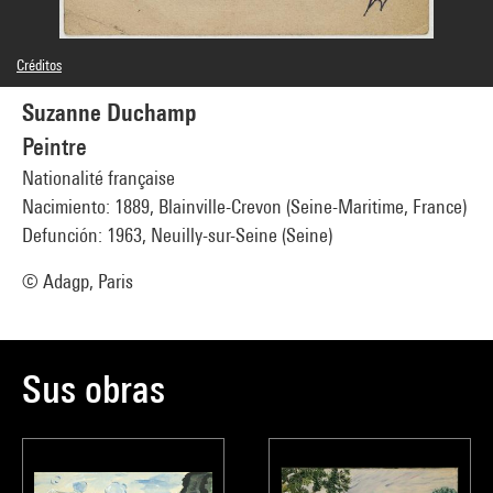
Créditos
© Jacques Villon / Adagp, Paris
Suzanne Duchamp
Créditos fotográficos : Centre Pompidou, MNAM-CCI/Georges Meguerditchian/Dist.
GrandPalaisRmn
Peintre
Referencia de la imagen : 4N74794
Difusión de la imagen :
Nationalité française
GrandPalaisRmnPhoto
Nacimiento: 1889, Blainville-Crevon (Seine-Maritime, France)
Defunción: 1963, Neuilly-sur-Seine (Seine)
© Adagp, Paris
Sus obras