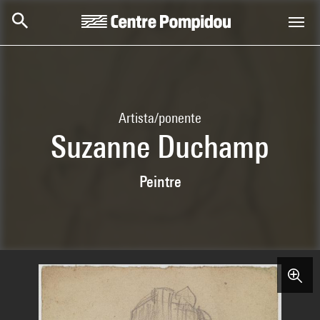
Skip to main content
Centre Pompidou
Artista/ponente
Suzanne Duchamp
Peintre