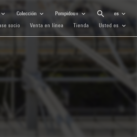
Colección
Pompidou+
es
(current)
(current)
(current)
se socio
Venta en línea
Tienda
Usted es