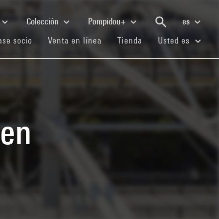
Colección
Pompidou+
es
(current)
(current)
(current)
se socio
Venta en línea
Tienda
Usted es
sen