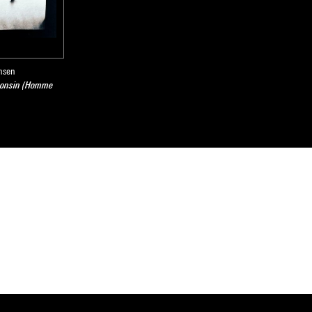
msen
consin (Homme