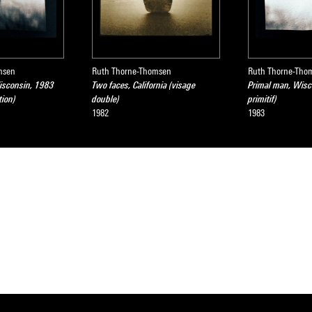
msen
Ruth Thorne-Thomsen
Ruth Thorne-Tho
isconsin, 1983
Two faces, California (visage
Primal man, Wis
tion)
double)
primitif)
1982
1983