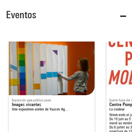
Eventos
Exposición para público joven
Evento fuera del s
Images vivantes
Centre Pomp
Une exposition-atelier de Yaacov Ag…
La couleur
Week-ends et jo
Du 19 juin au 5 
mardi au vendre
Du 6 juillet au
ouverture de 1