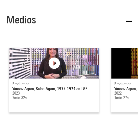
Medios
Production
Production
Yaacov Agam, Salon Agam, 1972-1974 en LSF
Yaacov Agam,
2023
2022
7min 32s
1min 27s