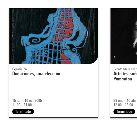
Exposición
Evento fuera del s
Donaciones, una elección
Artistes sué
Pompidou
15 jun - 10 oct 2005
28 ene - 10 abr
11:00 - 21:00
12:00 - 18:00
Terminado
Terminado