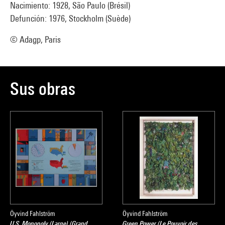
Nacimiento: 1928, São Paulo (Brésil)
Defunción: 1976, Stockholm (Suède)
© Adagp, Paris
Sus obras
Öyvind Fahlström
Öyvind Fahlström
U.S. Monopoly (Large) (Grand
Green Power (Le Pouvoir des