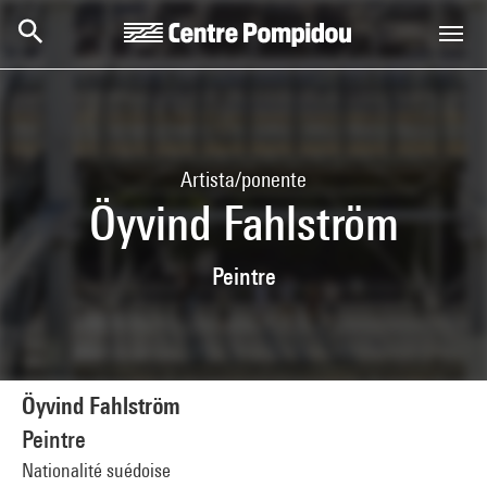
Skip to main content
Centre Pompidou
Artista/ponente
Öyvind Fahlström
Peintre
Öyvind Fahlström
Peintre
Nationalité suédoise