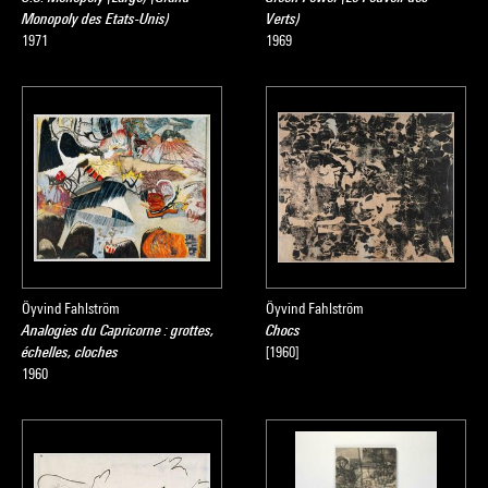
Monopoly des Etats-Unis)
Verts)
1971
1969
Öyvind Fahlström
Öyvind Fahlström
Analogies du Capricorne : grottes,
Chocs
échelles, cloches
[1960]
1960