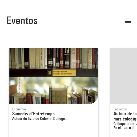
Eventos
Encuentro
Encuentro
Samedis d'Entretemps
Autour de la
Autour du livre de Célestin Deliège…
musicologiq
Colloque intern
En el marco de