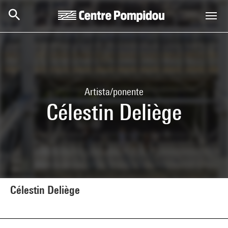
Skip to main content
Centre Pompidou
Artista/ponente
Célestin Deliège
Célestin Deliège