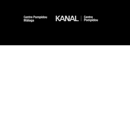
-
-
-
-
Aviso legal
Mapa del sitio web
CGU
Datos personales
Gestión de las